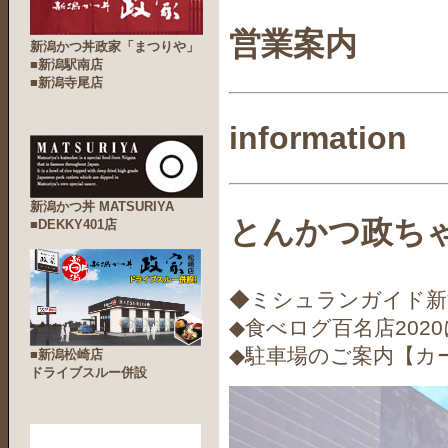
営業案内
新潟かつ丼政家「まつりや」
■新潟駅南店
■新潟寺尾店
information
新潟かつ丼 MATSURIYA
とんかつ政ちゃ
■DEKKY401店
◆ミシュランガイド新
◆食べログ百名店202
◆駐車場のご案内【カ
■新潟松崎店
ドライブスルー併設