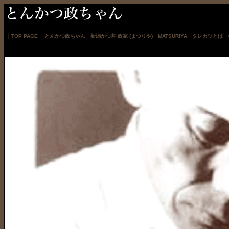
｜
TOP PAGE
とんかつ政ちゃん
新潟かつ丼 政家 (まつりや)
MATSURIYA
タレカツとは