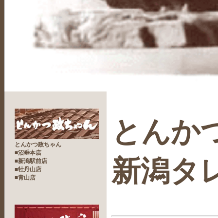
とんか
とんかつ政ちゃん
■沼垂本店
新潟タ
■新潟駅前店
■牡丹山店
■青山店