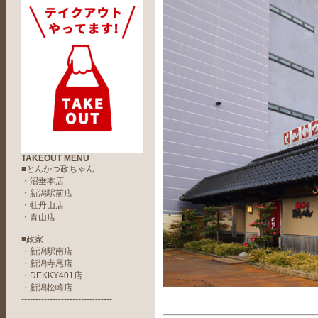
TAKEOUT MENU
■とんかつ政ちゃん
・
沼垂本店
・
新潟駅前店
・
牡丹山店
・
青山店
■政家
・
新潟駅南店
・
新潟寺尾店
・
DEKKY401店
・新潟松崎店
--------------------------------